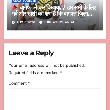
UNCATEGORIZED
बागपत ने कर दिखाया…! हम सभी के लिए
गर्व और खुशी का क्षण है कि बागपत जिला
प्रशासन द्वारा विकसित QR आधारित “कांवड़
AUG 7, 2026
SUBHASHCHAND4
यात्रा डिजिटल सुविधा मंच” को उत्तर प्रदेश
सरकार ने अपने आधिकारिक सोशल मीडिया
मंचों पर प्रमुखता से साझा किया है।
Leave a Reply
Your email address will not be published.
Required fields are marked
*
Comment
*