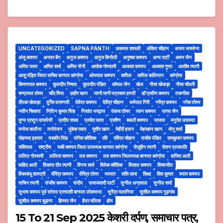
UNCATEGORIZED
SAPNA PANTH
अकमल शामली
अंकित चौहान
अजय सक्सेना
अंजू कश्यप
अनवर बैग
अनुज कश्यप
अनुज बिनौली
अनुष्का कश्यप
अन्य पार्टी
अमन जैन
अमित पवार
अमित शर्मा
अमित सैनी
अशोक गोस्वामी
आकाश कश्यप
आकाश गुप्ता
आशीष त्यागी
आशु पंड़ित जिला सचिव बागपत कांग्रेस
ओमपाल कश्यप
कपिल
कपिल बालियान
कांग्रेस
किरणपाल कश्यप
कुलदीप निषाद
कुलदीप पंडित
कोमल जैन
खेल
गौरव खेकड़ा
गौरव चौधरी
चन्द्रमल तोमर
चाँद मिया
ज़हीर खान
जानी मानी पत्रकार हस्ती
डॉ प्रवीण कश्यप
तकनीक
दीपक खेकड़ा
दुर्गेश वाराणसी
देवेंदर कश्यप
देवेंद्र चौहान
धर्मपाल गिरी
नरेंद्र कश्यप
नरेश तोमर
नवीन चिकारा
नितिन कुमार सिंह
निशांत भरद्वाज
पंकज तोमर
पवन कश्यप
पारस जैन
पुण्य प्रसून वाजपेयी
प्रदीप राघव
प्रमोद पवार
प्रवीण
बबली कश्यप
भाजपा
मनुदेव उपाध्या
मनोज कलीना
मनोरंजन
मुकेश पवार
मुशीर खान
मेहँदी हसन
मेहरबान खान
मोनू शर्मा
मोहम्मद इशरार
यशवीर सिंह
योगेश कौशिक
रवि
रविंदर चौहान
राजीव पंडित
रामकुमार कश्यप
राशिफल
राष्ट्रीय
रूबी कश्यप जिला उपाध्यक्ष बागपत कांग्रेस
रोजुद्दीन त्यागी
रोशन प्रजापति
ललित गोस्वामी
ललिता कश्यप
लव कश्यप
लव कश्यप जिलाध्यक्ष बागपत कांग्रेस
वाजिद अली
वाहिद अली
विकास दीप त्यागी
विनय शर्मा
विवेक कौशिक
विशाल कश्यप
विश्वजीत
विश्वबंधु शास्त्री
वीरेंद्र कश्यप
वीरेंद्र तोमर
व्यापार
शशि धामा
शिक्षा
शिव कुमार
श्याम कश्यप
सचिन त्यागी
संजीव कश्यप
संदीप
समाजवादी पार्टी
सुनील अग्रवाल
सुनील शर्मा
सुभाष कश्यप पूर्व सांसद प्रत्याशी बागपत लोकसभा
सुरेंद्र मलानिया
सुशील कश्यप गुड़गांव
सुशील कश्यप बुढ़ाना
हिम्मत जैन
हैदर मलिक
होम
15 To 21 Sep 2025 केशरी दर्पण, समाचार पत्र,