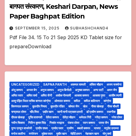
बागपत संस्करण, Keshari Darpan, News
Paper Baghpat Edition
SEPTEMBER 15, 2025
SUBHASHCHAND4
Pdf File 34. 15 To 21 Sep 2025 KD Tablet size for
prepareDownload
UNCATEGORIZED
SAPNA PANTH
अकमल शामली
अंकित चौहान
अजय सक्सेना
अंजू कश्यप
अनवर बैग
अनुज कश्यप
अनुज बिनौली
अनुष्का कश्यप
अन्य पार्टी
अमन जैन
अमित पवार
अमित शर्मा
अमित सैनी
अशोक गोस्वामी
आकाश कश्यप
आकाश गुप्ता
आशीष त्यागी
आशु पंड़ित जिला सचिव बागपत कांग्रेस
ओमपाल कश्यप
कपिल
कपिल बालियान
कांग्रेस
किरणपाल कश्यप
कुलदीप निषाद
कुलदीप पंडित
कोमल जैन
खेल
गौरव खेकड़ा
गौरव चौधरी
चन्द्रमल तोमर
चाँद मिया
ज़हीर खान
जानी मानी पत्रकार हस्ती
डॉ प्रवीण कश्यप
तकनीक
दीपक खेकड़ा
दुर्गेश वाराणसी
देवेंदर कश्यप
देवेंद्र चौहान
धर्मपाल गिरी
नरेंद्र कश्यप
नरेश तोमर
नवीन चिकारा
नितिन कुमार सिंह
निशांत भरद्वाज
पंकज तोमर
पवन कश्यप
पारस जैन
पुण्य प्रसून वाजपेयी
प्रदीप राघव
प्रमोद पवार
प्रवीण
बबली कश्यप
भाजपा
मनुदेव उपाध्या
मनोज कलीना
मनोरंजन
मुकेश पवार
मुशीर खान
मेहँदी हसन
मेहरबान खान
मोनू शर्मा