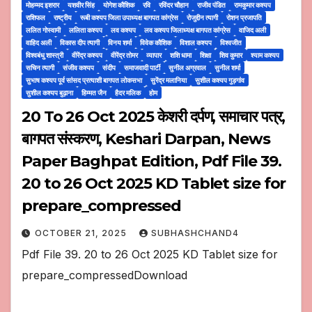
मोहम्मद इशरार
यशवीर सिंह
योगेश कौशिक
रवि
रविंदर चौहान
राजीव पंडित
रामकुमार कश्यप
राशिफल
राष्ट्रीय
रूबी कश्यप जिला उपाध्यक्ष बागपत कांग्रेस
रोजुद्दीन त्यागी
रोशन प्रजापति
ललित गोस्वामी
ललिता कश्यप
लव कश्यप
लव कश्यप जिलाध्यक्ष बागपत कांग्रेस
वाजिद अली
वाहिद अली
विकास दीप त्यागी
विनय शर्मा
विवेक कौशिक
विशाल कश्यप
विश्वजीत
विश्वबंधु शास्त्री
वीरेंद्र कश्यप
वीरेंद्र तोमर
व्यापार
शशि धामा
शिक्षा
शिव कुमार
श्याम कश्यप
सचिन त्यागी
संजीव कश्यप
संदीप
समाजवादी पार्टी
सुनील अग्रवाल
सुनील शर्मा
सुभाष कश्यप पूर्व सांसद प्रत्याशी बागपत लोकसभा
सुरेंद्र मलानिया
सुशील कश्यप गुड़गांव
सुशील कश्यप बुढ़ाना
हिम्मत जैन
हैदर मलिक
होम
20 To 26 Oct 2025 केशरी दर्पण, समाचार पत्र,
बागपत संस्करण, Keshari Darpan, News
Paper Baghpat Edition, Pdf File 39.
20 to 26 Oct 2025 KD Tablet size for
prepare_compressed
OCTOBER 21, 2025
SUBHASHCHAND4
Pdf File 39. 20 to 26 Oct 2025 KD Tablet size for
prepare_compressedDownload