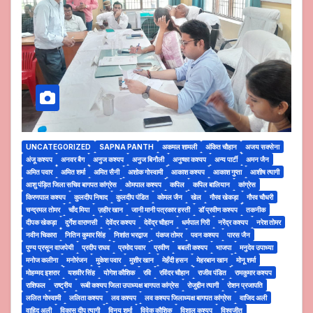
UNCATEGORIZED
SAPNA PANTH
अकमल शामली
अंकित चौहान
अजय सक्सेना
अंजू कश्यप
अनवर बैग
अनुज कश्यप
अनुज बिनौली
अनुष्का कश्यप
अन्य पार्टी
अमन जैन
अमित पवार
अमित शर्मा
अमित सैनी
अशोक गोस्वामी
आकाश कश्यप
आकाश गुप्ता
आशीष त्यागी
आशु पंड़ित जिला सचिव बागपत कांग्रेस
ओमपाल कश्यप
कपिल
कपिल बालियान
कांग्रेस
किरणपाल कश्यप
कुलदीप निषाद
कुलदीप पंडित
कोमल जैन
खेल
गौरव खेकड़ा
गौरव चौधरी
चन्द्रमल तोमर
चाँद मिया
ज़हीर खान
जानी मानी पत्रकार हस्ती
डॉ प्रवीण कश्यप
तकनीक
दीपक खेकड़ा
दुर्गेश वाराणसी
देवेंदर कश्यप
देवेंद्र चौहान
धर्मपाल गिरी
नरेंद्र कश्यप
नरेश तोमर
नवीन चिकारा
नितिन कुमार सिंह
निशांत भरद्वाज
पंकज तोमर
पवन कश्यप
पारस जैन
पुण्य प्रसून वाजपेयी
प्रदीप राघव
प्रमोद पवार
प्रवीण
बबली कश्यप
भाजपा
मनुदेव उपाध्या
मनोज कलीना
मनोरंजन
मुकेश पवार
मुशीर खान
मेहँदी हसन
मेहरबान खान
मोनू शर्मा
मोहम्मद इशरार
यशवीर सिंह
योगेश कौशिक
रवि
रविंदर चौहान
राजीव पंडित
रामकुमार कश्यप
राशिफल
राष्ट्रीय
रूबी कश्यप जिला उपाध्यक्ष बागपत कांग्रेस
रोजुद्दीन त्यागी
रोशन प्रजापति
ललित गोस्वामी
ललिता कश्यप
लव कश्यप
लव कश्यप जिलाध्यक्ष बागपत कांग्रेस
वाजिद अली
वाहिद अली
विकास दीप त्यागी
विनय शर्मा
विवेक कौशिक
विशाल कश्यप
विश्वजीत