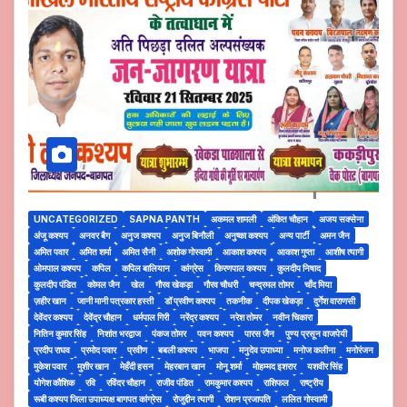
UNCATEGORIZED
SAPNA PANTH
अकमल शामली
अंकित चौहान
अजय सक्सेना
अंजू कश्यप
अनवर बैग
अनुज कश्यप
अनुज बिनौली
अनुष्का कश्यप
अन्य पार्टी
अमन जैन
अमित पवार
अमित शर्मा
अमित सैनी
अशोक गोस्वामी
आकाश कश्यप
आकाश गुप्ता
आशीष त्यागी
ओमपाल कश्यप
कपिल
कपिल बालियान
कांग्रेस
किरणपाल कश्यप
कुलदीप निषाद
कुलदीप पंडित
कोमल जैन
खेल
गौरव खेकड़ा
गौरव चौधरी
चन्द्रमल तोमर
चाँद मिया
ज़हीर खान
जानी मानी पत्रकार हस्ती
डॉ प्रवीण कश्यप
तकनीक
दीपक खेकड़ा
दुर्गेश वाराणसी
देवेंदर कश्यप
देवेंद्र चौहान
धर्मपाल गिरी
नरेंद्र कश्यप
नरेश तोमर
नवीन चिकारा
नितिन कुमार सिंह
निशांत भरद्वाज
पंकज तोमर
पवन कश्यप
पारस जैन
पुण्य प्रसून वाजपेयी
प्रदीप राघव
प्रमोद पवार
प्रवीण
बबली कश्यप
भाजपा
मनुदेव उपाध्या
मनोज कलीना
मनोरंजन
मुकेश पवार
मुशीर खान
मेहँदी हसन
मेहरबान खान
मोनू शर्मा
मोहम्मद इशरार
यशवीर सिंह
योगेश कौशिक
रवि
रविंदर चौहान
राजीव पंडित
रामकुमार कश्यप
राशिफल
राष्ट्रीय
रूबी कश्यप जिला उपाध्यक्ष बागपत कांग्रेस
रोजुद्दीन त्यागी
रोशन प्रजापति
ललित गोस्वामी