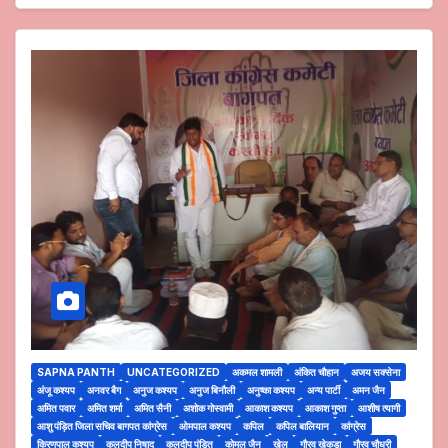
SAPNA PANTH
UNCATEGORIZED
अकमल शामली
अंकित चौहान
अजय सक्सेना
अंजू कश्यप
अनवर बैग
अनुज कश्यप
अनुज बिनौली
अनुष्का कश्यप
अन्य पार्टी
अमन जैन
अमित पवार
अमित शर्मा
अमित सैनी
अशोक गोस्वामी
आकाश कश्यप
आकाश गुप्ता
आशीष त्यागी
आशु पंड़ित जिला सचिव बागपत कांग्रेस
ओमपाल कश्यप
कपिल
कपिल बालियान
कांग्रेस
किरणपाल कश्यप
कुलदीप निषाद
कुलदीप पंडित
कोमल जैन
खेल
गौरव खेकड़ा
गौरव चौधरी