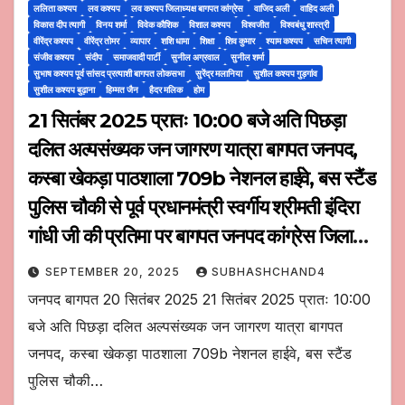
ललिता कश्यप
लव कश्यप
लव कश्यप जिलाध्यक्ष बागपत कांग्रेस
वाजिद अली
वाहिद अली
विकास दीप त्यागी
विनय शर्मा
विवेक कौशिक
विशाल कश्यप
विश्वजीत
विश्वबंधु शास्त्री
वीरेंद्र कश्यप
वीरेंद्र तोमर
व्यापार
शशि धामा
शिक्षा
शिव कुमार
श्याम कश्यप
सचिन त्यागी
संजीव कश्यप
संदीप
समाजवादी पार्टी
सुनील अग्रवाल
सुनील शर्मा
सुभाष कश्यप पूर्व सांसद प्रत्याशी बागपत लोकसभा
सुरेंद्र मलानिया
सुशील कश्यप गुड़गांव
सुशील कश्यप बुढ़ाना
हिम्मत जैन
हैदर मलिक
होम
21 सितंबर 2025 प्रातः 10:00 बजे अति पिछड़ा
दलित अल्पसंख्यक जन जागरण यात्रा बागपत जनपद,
कस्बा खेकड़ा पाठशाला 709b नेशनल हाईवे, बस स्टैंड
पुलिस चौकी से पूर्व प्रधानमंत्री स्वर्गीय श्रीमती इंदिरा
गांधी जी की प्रतिमा पर बागपत जनपद कांग्रेस जिला
अध्यक्ष लव कश्यप के नेतृत्व में तमाम दर्जनों कांग्रेसी द्वारा
SEPTEMBER 20, 2025
SUBHASHCHAND4
माल्या अर्पण कर अपनी अपनी बाइक स्कूटी कार ट्रैक्टर
जनपद बागपत 20 सितंबर 2025 21 सितंबर 2025 प्रातः 10:00
ट्रॉली ई रिक्शा यानी अपने वहां से चलेंगे।
बजे अति पिछड़ा दलित अल्पसंख्यक जन जागरण यात्रा बागपत
जनपद, कस्बा खेकड़ा पाठशाला 709b नेशनल हाईवे, बस स्टैंड
पुलिस चौकी…