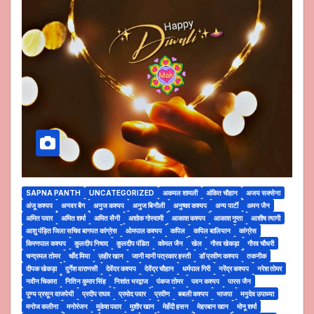
SAPNA PANTH
UNCATEGORIZED
अकमल शामली
अंकित चौहान
अजय सक्सेना
अंजू कश्यप
अनवर बैग
अनुज कश्यप
अनुज बिनौली
अनुष्का कश्यप
अन्य पार्टी
अमन जैन
अमित पवार
अमित शर्मा
अमित सैनी
अशोक गोस्वामी
आकाश कश्यप
आकाश गुप्ता
आशीष त्यागी
आशु पंड़ित जिला सचिव बागपत कांग्रेस
ओमपाल कश्यप
कपिल
कपिल बालियान
कांग्रेस
किरणपाल कश्यप
कुलदीप निषाद
कुलदीप पंडित
कोमल जैन
खेल
गौरव खेकड़ा
गौरव चौधरी
चन्द्रमल तोमर
चाँद मिया
ज़हीर खान
जानी मानी पत्रकार हस्ती
डॉ प्रवीण कश्यप
तकनीक
दीपक खेकड़ा
दुर्गेश वाराणसी
देवेंदर कश्यप
देवेंद्र चौहान
धर्मपाल गिरी
नरेंद्र कश्यप
नरेश तोमर
नवीन चिकारा
नितिन कुमार सिंह
निशांत भरद्वाज
पंकज तोमर
पवन कश्यप
पारस जैन
पुण्य प्रसून वाजपेयी
प्रदीप राघव
प्रमोद पवार
प्रवीण
बबली कश्यप
भाजपा
मनुदेव उपाध्या
मनोज कलीना
मनोरंजन
मुकेश पवार
मुशीर खान
मेहँदी हसन
मेहरबान खान
मोनू शर्मा