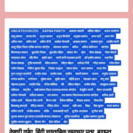
UNCATEGORIZED
SAPNA PANTH
अकमल शामली
अंकित चौहान
अजय सक्सेना
अंजू कश्यप
अनवर बैग
अनुज कश्यप
अनुज बिनौली
अनुष्का कश्यप
अन्य पार्टी
अमन जैन
अमित पवार
अमित शर्मा
अमित सैनी
अशोक गोस्वामी
आकाश कश्यप
आकाश गुप्ता
आशीष त्यागी
आशु पंड़ित जिला सचिव बागपत कांग्रेस
ओमपाल कश्यप
कपिल
कपिल बालियान
कांग्रेस
किरणपाल कश्यप
कुलदीप निषाद
कुलदीप पंडित
कोमल जैन
खेल
गौरव खेकड़ा
गौरव चौधरी
चन्द्रमल तोमर
चाँद मिया
ज़हीर खान
जानी मानी पत्रकार हस्ती
डॉ प्रवीण कश्यप
तकनीक
दीपक खेकड़ा
दुर्गेश वाराणसी
देवेंदर कश्यप
देवेंद्र चौहान
धर्मपाल गिरी
नरेंद्र कश्यप
नरेश तोमर
नवीन चिकारा
नितिन कुमार सिंह
निशांत भरद्वाज
पंकज तोमर
पवन कश्यप
पारस जैन
पुण्य प्रसून वाजपेयी
प्रदीप राघव
प्रमोद पवार
प्रवीण
बबली कश्यप
भाजपा
मनुदेव उपाध्या
मनोज कलीना
मनोरंजन
मुकेश पवार
मुशीर खान
मेहँदी हसन
मेहरबान खान
मोनू शर्मा
मोहम्मद इशरार
यशवीर सिंह
योगेश कौशिक
रवि
रविंदर चौहान
राजीव पंडित
रामकुमार कश्यप
राशिफल
राष्ट्रीय
रूबी कश्यप जिला उपाध्यक्ष बागपत कांग्रेस
रोजुद्दीन त्यागी
रोशन प्रजापति
ललित गोस्वामी
ललिता कश्यप
लव कश्यप
लव कश्यप जिलाध्यक्ष बागपत कांग्रेस
वाजिद अली
वाहिद अली
विकास दीप त्यागी
विनय शर्मा
विवेक कौशिक
विशाल कश्यप
विश्वजीत
विश्वबंधु शास्त्री
वीरेंद्र कश्यप
वीरेंद्र तोमर
व्यापार
शशि धामा
शिक्षा
शिव कुमार
श्याम कश्यप
सचिन त्यागी
संजीव कश्यप
संदीप
समाजवादी पार्टी
सुनील अग्रवाल
सुनील शर्मा
सुभाष कश्यप पूर्व सांसद प्रत्याशी बागपत लोकसभा
सुरेंद्र मलानिया
सुशील कश्यप गुड़गांव
सुशील कश्यप बुढ़ाना
हिम्मत जैन
हैदर मलिक
होम
केशरी दर्पण, हिंदी साप्ताहिक समाचार पत्र, बागपत