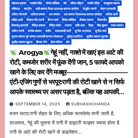
मोहम्मद इशरार
यशवीर सिंह
योगेश कौशिक
रवि
रविंदर चौहान
राजीव पंडित
रामकुमार कश्यप
राशिफल
राष्ट्रीय
रूबी कश्यप जिला उपाध्यक्ष बागपत कांग्रेस
रोजुद्दीन त्यागी
रोशन प्रजापति
ललित गोस्वामी
ललिता कश्यप
लव कश्यप
लव कश्यप जिलाध्यक्ष बागपत कांग्रेस
वाजिद अली
वाहिद अली
विकास दीप त्यागी
विनय शर्मा
विवेक कौशिक
विशाल कश्यप
विश्वजीत
विश्वबंधु शास्त्री
वीरेंद्र कश्यप
वीरेंद्र तोमर
व्यापार
शशि धामा
शिक्षा
शिव कुमार
श्याम कश्यप
सचिन त्यागी
संजीव कश्यप
संदीप
समाजवादी पार्टी
सुनील अग्रवाल
सुनील शर्मा
सुभाष कश्यप पूर्व सांसद प्रत्याशी बागपत लोकसभा
सुरेंद्र मलानिया
सुशील कश्यप गुड़गांव
सुशील कश्यप बुढ़ाना
हिम्मत जैन
हैदर मलिक
होम
Arogya
गेहूं नहीं, नाश्ते में खाएं इस आटे की
रोटी, कमजोर शरीर में फूंक देंगी जान, 5 फायदे आपको
खाने के लिए कर देंगे मजबूर—————————–
एंटी-एजिंग गुणों से भरपूर:रागी की रोटी खाने से न सिर्फ
आपके स्वास्थ्य पर असर पड़ता है, बल्कि यह आपकी
स्किन के लिए भी काफी हेल्दी हो सकता है. रागी की रोटी
SEPTEMBER 14, 2025
SUBHASHCHAND4
में एंटी-एजिंग गुण पाए जाते हैं तो झुर्रियों, दाग-धब्बे, फाइन-
वजन घटाए:रागी सेहत के लिए अधिक फायदेमंद मानी जाती है.
लाइंस की परेशानियों को दूर कर सकता है.
दरअसल, गेहूं की तुलना में रागी में डाइटरी फाइबर ज्यादा होता है.
रागी के आटे की रोटी खाने से डाइजेशन…