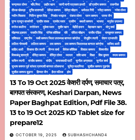
चन्द्रमल तोमर
चाँद मिया
ज़हीर खान
जानी मानी पत्रकार हस्ती
डॉ प्रवीण कश्यप
तकनीक
दीपक खेकड़ा
दुर्गेश वाराणसी
देवेंदर कश्यप
देवेंद्र चौहान
धर्मपाल गिरी
नरेंद्र कश्यप
नरेश तोमर
नवीन चिकारा
नितिन कुमार सिंह
निशांत भरद्वाज
पंकज तोमर
पवन कश्यप
पारस जैन
पुण्य प्रसून वाजपेयी
प्रदीप राघव
प्रमोद पवार
प्रवीण
बबली कश्यप
भाजपा
मनुदेव उपाध्या
मनोज कलीना
मनोरंजन
मुकेश पवार
मुशीर खान
मेहँदी हसन
मेहरबान खान
मोनू शर्मा
मोहम्मद इशरार
यशवीर सिंह
योगेश कौशिक
रवि
रविंदर चौहान
राजीव पंडित
रामकुमार कश्यप
राशिफल
राष्ट्रीय
रूबी कश्यप जिला उपाध्यक्ष बागपत कांग्रेस
रोजुद्दीन त्यागी
रोशन प्रजापति
ललित गोस्वामी
ललिता कश्यप
लव कश्यप
लव कश्यप जिलाध्यक्ष बागपत कांग्रेस
वाजिद अली
वाहिद अली
विकास दीप त्यागी
विनय शर्मा
विवेक कौशिक
विशाल कश्यप
विश्वजीत
विश्वबंधु शास्त्री
वीरेंद्र कश्यप
वीरेंद्र तोमर
व्यापार
शशि धामा
शिक्षा
शिव कुमार
श्याम कश्यप
सचिन त्यागी
संजीव कश्यप
संदीप
समाजवादी पार्टी
सुनील अग्रवाल
सुनील शर्मा
सुभाष कश्यप पूर्व सांसद प्रत्याशी बागपत लोकसभा
सुरेंद्र मलानिया
सुशील कश्यप गुड़गांव
सुशील कश्यप बुढ़ाना
हिम्मत जैन
हैदर मलिक
होम
13 To 19 Oct 2025 केशरी दर्पण, समाचार पत्र,
बागपत संस्करण, Keshari Darpan, News
Paper Baghpat Edition, Pdf File 38.
13 to 19 Oct 2025 KD Tablet size for
prepare12
OCTOBER 19, 2025
SUBHASHCHAND4