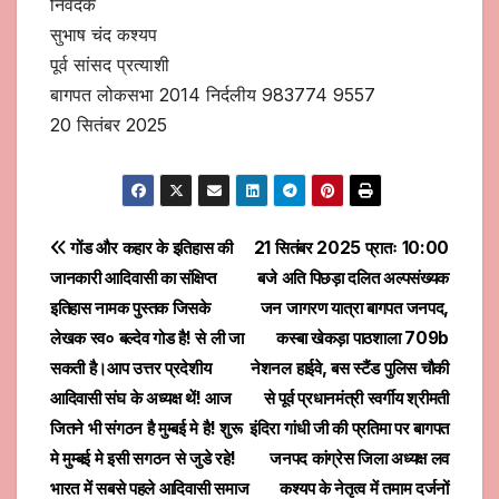
निवेदक
सुभाष चंद कश्यप
पूर्व सांसद प्रत्याशी
बागपत लोकसभा 2014 निर्दलीय 983774 9557
20 सितंबर 2025
Post
गोंड और कहार के इतिहास की
21 सितंबर 2025 प्रातः 10:00
जानकारी आदिवासी का संक्षिप्त
बजे अति पिछड़ा दलित अल्पसंख्यक
navigation
इतिहास नामक पुस्तक जिसके
जन जागरण यात्रा बागपत जनपद,
लेखक स्व० बल्देव गोड है! से ली जा
कस्बा खेकड़ा पाठशाला 709b
सकती है।आप उत्तर प्रदेशीय
नेशनल हाईवे, बस स्टैंड पुलिस चौकी
आदिवासी संघ के अध्यक्ष थें! आज
से पूर्व प्रधानमंत्री स्वर्गीय श्रीमती
जितने भी संगठन है मुम्बई मे है! शुरू
इंदिरा गांधी जी की प्रतिमा पर बागपत
मे मुम्बई मे इसी सगठन से जुडे रहे!
जनपद कांग्रेस जिला अध्यक्ष लव
भारत में सबसे पहले आदिवासी समाज
कश्यप के नेतृत्व में तमाम दर्जनों