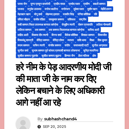
पारस जैन
पुण्य प्रसून वाजपेयी
प्रदीप राघव
प्रमोद पवार
प्रवीण
बबली कश्यप
भाजपा
मनुदेव उपाध्या
मनोज कलीना
मनोरंजन
मुकेश पवार
मुशीर खान
मेहँदी हसन
मेहरबान खान
मोनू शर्मा
मोहम्मद इशरार
यशवीर सिंह
योगेश कौशिक
रवि
रविंदर चौहान
राजीव पंडित
रामकुमार कश्यप
राशिफल
राष्ट्रीय
रूबी कश्यप जिला उपाध्यक्ष बागपत कांग्रेस
रोजुद्दीन त्यागी
रोशन प्रजापति
ललित गोस्वामी
ललिता कश्यप
लव कश्यप
लव कश्यप जिलाध्यक्ष बागपत कांग्रेस
वाजिद अली
वाहिद अली
विकास दीप त्यागी
विनय शर्मा
विवेक कौशिक
विशाल कश्यप
विश्वजीत
विश्वबंधु शास्त्री
वीरेंद्र कश्यप
वीरेंद्र तोमर
व्यापार
शशि धामा
शिक्षा
शिव कुमार
श्याम कश्यप
सचिन त्यागी
संजीव कश्यप
संदीप
समाजवादी पार्टी
सुनील अग्रवाल
सुनील शर्मा
सुभाष कश्यप पूर्व सांसद प्रत्याशी बागपत लोकसभा
सुरेंद्र मलानिया
सुशील कश्यप गुड़गांव
सुशील कश्यप बुढ़ाना
हिम्मत जैन
हैदर मलिक
होम
हरे नीम के पेड़ आदरणीय मोदी जी
की माता जी के नाम कर दिए
लेकिन बचाने के लिए अधिकारी
आगे नहीं आ रहे
By
subhashchand4
SEP 20, 2025